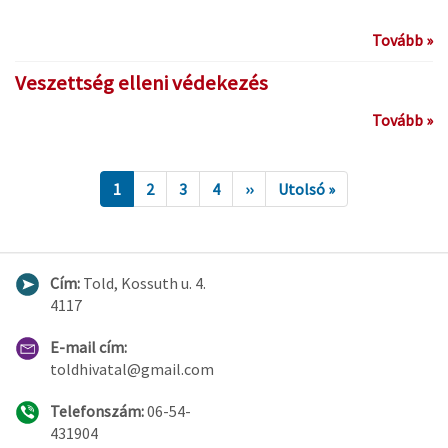
Tovább »
Veszettség elleni védekezés
Tovább »
1
2
3
4
››
Utolsó »
Cím:
Told, Kossuth u. 4.
4117
E-mail cím:
toldhivatal@gmail.com
Telefonszám:
06-54-
431904