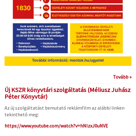
Tovább »
Új KSZR könyvtári szolgáltatás (Méliusz Juhász
Péter Könyvtár)
Az új szolgáltatást bemutató reklámfilm az alábbi linken
tekinthető meg:
https://www.youtube.com/watch?v=hNIzxJ0uNVE