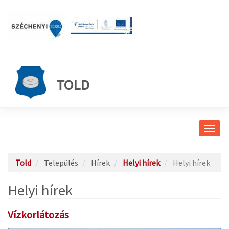
TOLD
Navig
átkap
Told
Település
Hírek
Helyi hírek
Helyi hírek
Helyi hírek
Vízkorlátozás