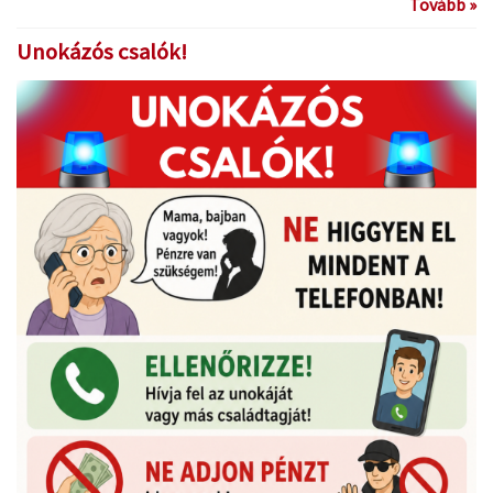
Tovább »
Unokázós csalók!