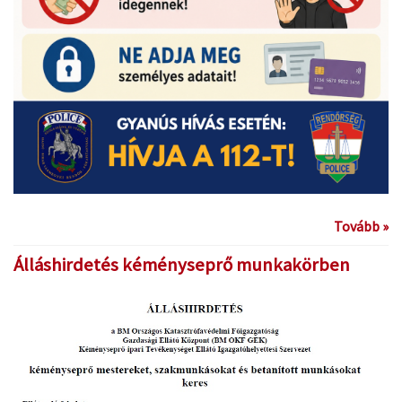
Tovább »
Álláshirdetés kéményseprő munkakörben