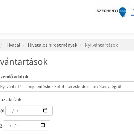
Hivatal
Hivatalos hirdetmények
Nyilvántartások
lvántartások
ezendő adatok
 az aktívak
ól
g