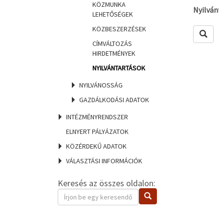
KÖZMUNKA
Nyilván
LEHETŐSÉGEK
KÖZBESZERZÉSEK
Lekér
CÍMVÁLTOZÁS
HIRDETMÉNYEK
NYILVÁNTARTÁSOK
NYILVÁNOSSÁG
GAZDÁLKODÁSI ADATOK
INTÉZMÉNYRENDSZER
ELNYERT PÁLYÁZATOK
KÖZÉRDEKŰ ADATOK
VÁLASZTÁSI INFORMÁCIÓK
Keresés az összes oldalon:
Keresendő
Keresés
kifejezés