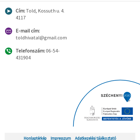
Cím:
Told, Kossuth u. 4.
4117
E-mail cím:
toldhivatal@gmail.com
Telefonszám:
06-54-
431904
Honlaptérkép
Impresszum
Adatkezelési tájékoztató