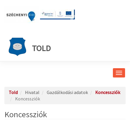
TOLD
Navig
átkap
Told
Hivatal
Gazdálkodási adatok
Koncessziók
Koncessziók
Koncessziók