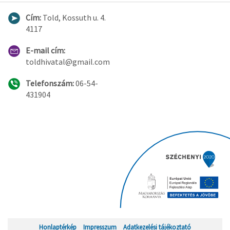
Cím:
Told, Kossuth u. 4.
4117
E-mail cím:
toldhivatal@gmail.com
Telefonszám:
06-54-
431904
Honlaptérkép
Impresszum
Adatkezelési tájékoztató