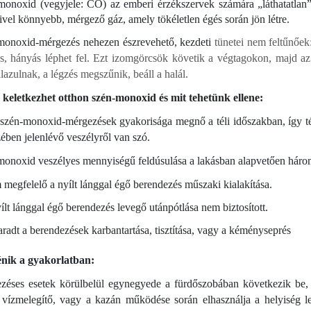
onoxid (vegyjele: CO) az emberi érzékszervek számára „láthatatlan”, 
ivel könnyebb, mérgező gáz, amely tökéletlen égés során jön létre.
monoxid-mérgezés nehezen észrevehető, kezdeti
tünetei nem feltűnőek:
, hányás léphet fel. Ezt izomgörcsök követik a végtagokon, majd az 
lazulnak, a légzés megszűnik, beáll a halál.
keletkezhet otthon szén-monoxid és mit tehetünk ellene:
szén-monoxid-mérgezések gyakorisága megnő a téli időszakban, így té
ében jelenlévő veszélyről van szó.
onoxid veszélyes mennyiségű feldúsulása a lakásban alapvetően három
megfelelő a nyílt lánggal égő berendezés műszaki kialakítása.
ílt lánggal égő berendezés levegő utánpótlása nem biztosított.
radt a berendezések karbantartása, tisztítása, vagy a kéményseprés
énik a gyakorlatban:
éses esetek körülbelül egynegyede a fürdőszobában következik be, hi
A vízmelegítő, vagy a kazán működése során elhasználja a helyiség l