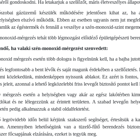
séről gondoskodni. Ha letakarjuk a szellőzőt, máris életveszélyes állapo
szobai gázüzemű készülék működésére jelentősen kihat az, ha 
elyiségben elszívó működik. Ebben az esetben ugyanis nem jut megfe
amlik az égéstermék és fennáll a veszélye a szén-monoxid-szint megem
onoxid-mérgezés tehát több légmozgást előidéző épületgépészeti berend
endő, ha valaki szén-monoxid-mérgezést szenvedett:
oxid mérgezés esetén több dologra is figyelnünk kell, ha a bajba jutot
és legfontosabb a bent lévők és saját magunk érdekében a szellőztetés. 
 mi közlekedünk, mindenképpen nyissunk ablakot. Ez azért is fontos,
 jeleit, azonnal a lehető legközelebbi friss levegőt biztosító pontot ke
mérgezés esetén a helyiségben vagy akár az egész lakótérben kimut
dókat és ne lélegezzünk az érintett területen. A szabad levegőn hel
setén pedig alkalmazzuk a stabil oldalfektetést.
 legrövidebb időn belül kérjünk szakszerű segítséget, értesítsük a k
n. Amennyiben lehetőségünk van a tüzelő-fűtő berendezés biztonsá
zer főcsapjának elzárására, ezeket is tegyük meg.