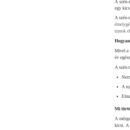
A szén-m
egy kics
A szén-
émelygés
izmok el
Hogyan 
Mivel a 
év egész
A szén-m
Nem 
A ny
Elma
Mi tört
A mérgez
kicsi. 