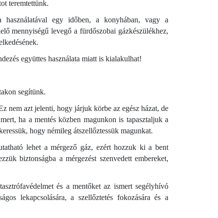
tot teremtettünk.
a használatával egy időben, a konyhában, vagy a
lelő mennyiségű levegő a fürdőszobai gázkészülékhez,
elkedésének.
ezés együttes használata miatt is kialakulhat!
takon segítünk.
Ez nem azt jelenti, hogy járjuk körbe az egész házat, de
 mert, ha a mentés közben magunkon is tapasztaljuk a
ll keressük, hogy némileg átszellőztessük magunkat.
atható lehet a mérgező gáz, ezért hozzuk ki a bent
yezzük biztonságba a mérgezést szenvedett embereket,
atasztrófavédelmet és a mentőket az ismert segélyhívó
gos lekapcsolására, a szellőztetés fokozására és a