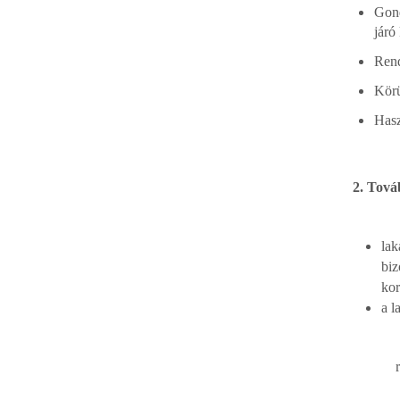
Gond
járó
Rend
Körü
Hasz
2. Tová
lak
biz
kor
a l