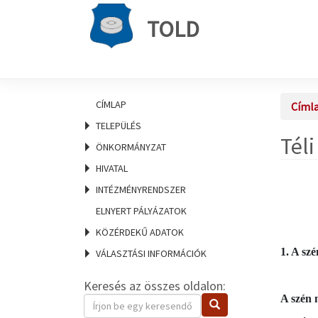
TOLD
CÍMLAP
Címl
TELEPÜLÉS
Tél
ÖNKORMÁNYZAT
HIVATAL
INTÉZMÉNYRENDSZER
ELNYERT PÁLYÁZATOK
KÖZÉRDEKŰ ADATOK
1. A sz
VÁLASZTÁSI INFORMÁCIÓK
Keresés az összes oldalon:
A szén 
Keresendő
Keresés
kifejezés