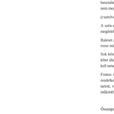
használa
nem megf
(csatolv
A szén-m
megfelel
Baleset 
rossz mi
Sok kérd
lehet ál
kell tar
Fontos 
rendelk
tartott,
működésr
Összegz