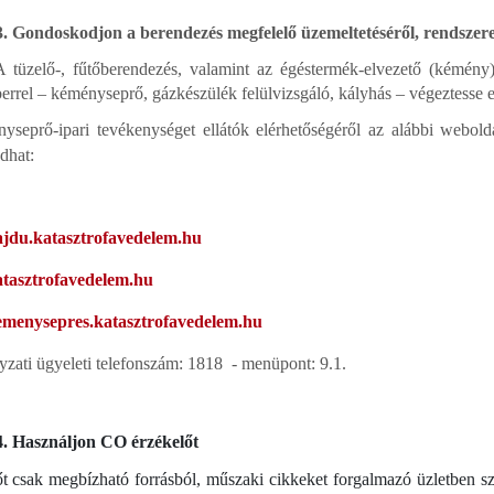
ondoskodjon a berendezés megfelelő üzemeltetéséről, rendszere
A tüzelő-, fűtőberendezés, valamint az égéstermék-elvezető (kémény) k
rrel – kéményseprő, gázkészülék felülvizsgáló, kályhás – végeztesse e
yseprő-ipari tevékenységet ellátók elérhetőségéről az alábbi webold
dhat:
du.katasztrofavedelem.hu
tasztrofavedelem.hu
menysepres.katasztrofavedelem.hu
ati ügyeleti telefonszám: 1818 - menüpont: 9.1.
sználjon CO érzékelőt
t csak megbízható forrásból, műszaki cikkeket forgalmazó üzletben s