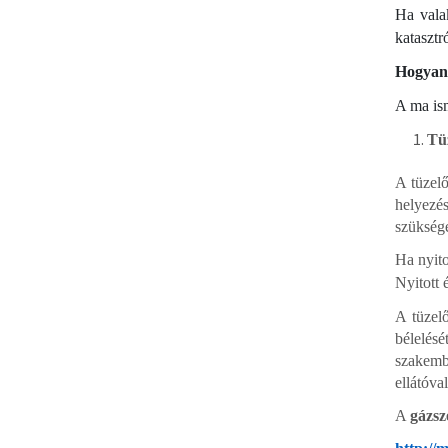
Ha vala
katasztr
Hogyan 
A ma ism
Tüz
A tüzel
helyezés
szüksége
Ha nyito
Nyitott 
A tüzelő
bélelés
szakembe
ellátóval
A
gázsz