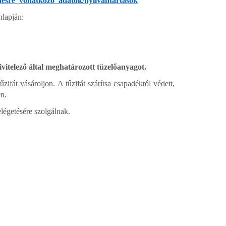
esre_vonatkozo_adatok/nyilvantartasok
nlapján:
ivitelező által meghatározott tüzelőanyagot.
ifát vásároljon. A tűzifát szárítsa csapadéktól védett,
n.
légetésére szolgálnak.