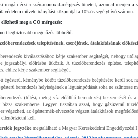
ki magán érzi a szén-monoxid-mérgezés tüneteit, azonnal menjen a s
ófavédelem műveletirányítási központját a 105-ös segélyhívó számon.
előzhető meg a CO mérgezés:
ert legbiztosabb megelőzés többrétű.
előberendezések telepítésének, cseréjének, átalakításának előkészí
őberendezés kiválasztásához kérje szakember segítségét, nehogy utól
e jogszabályi előírásba ütközik. A tüzelőberendezés építése, telepít
s, ehhez kérje szakember segítségét.
tt égésterű, kéménybe kötött tüzelőberendezés beépítésére kerül sor, n
égésterű berendezés helyiségének a légutánpótlását soha ne szűntesse me
berendezés (fűtési, meleg víz előállító berendezés) beszerelését és a
ét bízza szakemberre. Legyen tisztában azzal, hogy gázüzemű tüzelő
r végezheti, az égéstermék-elvezetőn végzett átalakítások megfelelősé
 ellenőriztetni kell.
erelők jegyzéke
megtalálható a Magyar Kereskedelmi Engedélyezési Hiv