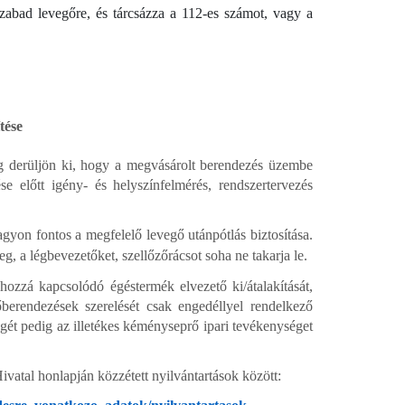
zabad levegőre, és tárcsázza a 112-es számot, vagy a
tése
ag derüljön ki, hogy a megvásárolt berendezés üzembe
ése előtt igény- és helyszínfelmérés, rendszertervezés
agyon fontos a megfelelő levegő utánpótlás biztosítása.
g, a légbevezetőket, szellőzőrácsot soha ne takarja le.
 hozzá kapcsolódó égéstermék elvezető ki/átalakítását,
berendezések szerelését csak engedéllyel rendelkező
gét pedig az illetékes kéményseprő ipari tevékenységet
atal honlapján közzétett nyilvántartások között: