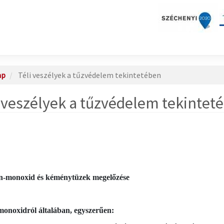
ap
Téli veszélyek a tűzvédelem tekintetében
i veszélyek a tűzvédelem tekintet
én-monoxid és kéménytüzek megelőzése
monoxidról általában, egyszerűen: