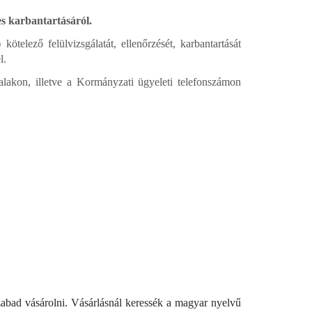
s karbantartásáról.
ötelező felülvizsgálatát, ellenőrzését, karbantartását
l.
alakon, illetve a Kormányzati ügyeleti telefonszámon
zabad vásárolni. Vásárlásnál keressék a magyar nyelvű