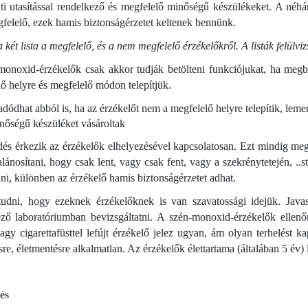
ti utasítással rendelkező és megfelelő minőségű készülékeket. A néh
elelő, ezek hamis biztonságérzetet keltenek bennünk.
a két lista a megfelelő, és a nem megfelelő érzékelőkről. A listák felülv
onoxid-érzékelők csak akkor tudják betölteni funkciójukat, ha megbíz
ő helyre és megfelelő módon telepítjük.
adódhat abból is, ha az érzékelőt nem a megfelelő helyre telepítik, lemer
nőségű készüléket vásároltak
és érkezik az érzékelők elhelyezésével kapcsolatosan. Ezt mindig megt
talánosítani, hogy csak lent, vagy csak fent, vagy a szekrénytetején, ..
tani, különben az érzékelő hamis biztonságérzetet adhat.
tudni, hogy ezeknek érzékelőknek is van szavatossági idejük. Javas
ező laboratóriumban bevizsgáltatni. A szén-monoxid-érzékelők ellen
 vagy cigarettafüsttel lefújt érzékelő jelez ugyan, ám olyan terhelést 
e, életmentésre alkalmatlan. Az érzékelők élettartama (általában 5 év) lej
és