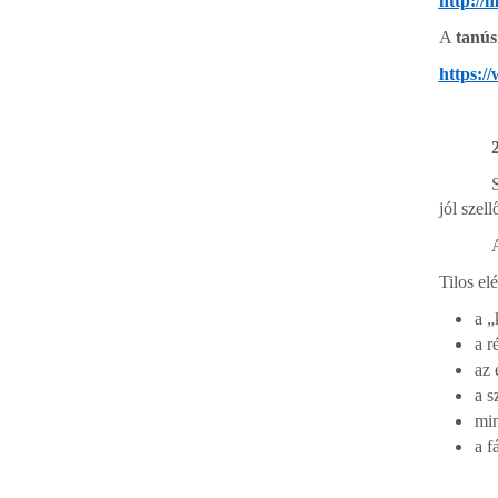
http://
A
tanús
https:/
jól szel
Tilos elé
a „
a r
az 
a s
min
a f