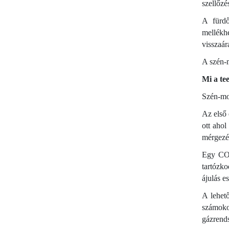
szellőzé
A fürdő
mellékh
visszaár
A szén-m
Mi a te
Szén-mon
Az első 
ott ahol
mérgezés
Egy CO 
tartózko
ájulás e
A lehető
számoko
gázrends