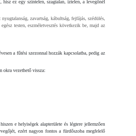
hisz ez egy színtelen, szagtalan, íztelen, a levegőnél
 nyugtalanság, zavartság, kábultság, fejfájás, szédülés,
egész testen, eszméletvesztés következik be, majd az
vesen a fűtési szezonnal hozzák kapcsolatba, pedig az
 okra vezethető vissza:
szen e helyiségek alapterülete és légtere jellemzően
evegőjét, ezért nagyon fontos a fürdőszoba megfelelő