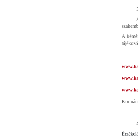
3. G
szakembe
A kémén
tájékozó
www.haj
www.ka
www.ke
Kormányz
4. Ha
Érzékelő