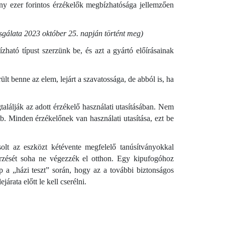
ány ezer forintos érzékelők megbízhatósága jellemzően
izsgálata 2023 október 25. napján történt meg)
ható típust szerzünk be, és azt a gyártó előírásainak
ült benne az elem, lejárt a szavatossága, de abból is, ha
alálják az adott érzékelő használati utasításában. Nem
stb. Minden érzékelőnek van használati utasítása, ezt be
olt az eszközt kétévente megfelelő tanúsítványokkal
őrzését soha ne végezzék el otthon. Egy kipufogóhoz
kap a „házi teszt” során, hogy az a további biztonságos
árata előtt le kell cserélni.