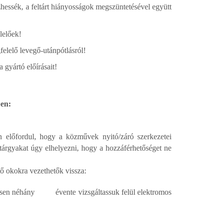
essék, a feltárt hiányosságok megszüntetésével együtt
lelőek!
elelő levegő-utánpótlásról!
 gyártó előírásait!
ben:
n előfordul, hogy a közművek nyitó/záró szerkezetei
tárgyakat úgy elhelyezni, hogy a hozzáférhetőséget ne
ő okokra vezethetők vissza:
esen néhány évente vizsgáltassuk felül elektromos