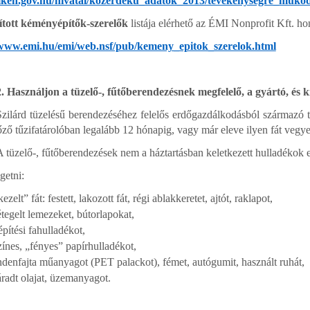
mkeh.gov.hu/hivatal/kozerdeku_adatok_2013/tevekenysegre_mukod
ított kéményépítők-szerelők
listája elérhető az ÉMI Nonprofit Kft. ho
/www.emi.hu/emi/web.nsf/pub/kemeny_epitok_szerelok.html
2. Használjon a tüzelő-, fűtőberendezésnek megfelelő, a gyártó, és k
Szilárd tüzelésű berendezéséhez felelős erdőgazdálkodásból származó tűz
lőző tűzifatárolóban legalább 12 hónapig, vagy már eleve ilyen fát vegye
A tüzelő-, fűtőberendezések nem a háztartásban keletkezett hulladékok e
getni:
kezelt” fát: festett, lakozott fát, régi ablakkeretet, ajtót, raklapot,
étegelt lemezeket, bútorlapokat,
építési fahulladékot,
zínes, „fényes” papírhulladékot,
denfajta műanyagot (PET palackot), fémet, autógumit, használt ruhát,
áradt olajat, üzemanyagot.