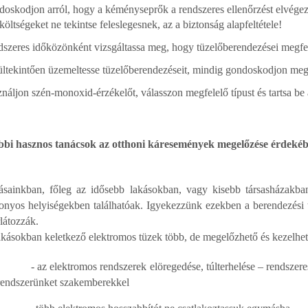
oskodjon arról, hogy a kéményseprők a rendszeres ellenőrzést elvégezh
 költségeket ne tekintse feleslegesnek, az a biztonság alapfeltétele!
szeres időközönként vizsgáltassa meg, hogy tüzelőberendezései megfe
ltekintően üzemeltesse tüzelőberendezéseit, mindig gondoskodjon megf
náljon szén-monoxid-érzékelőt, válasszon megfelelő típust és tartsa be a
bbi hasznos tanácsok az otthoni káresemények megelőzése érdeké
ásainkban, főleg az idősebb lakásokban, vagy kisebb társasházakba
onyos helyiségekben találhatóak. Igyekezzünk ezekben a berendezési 
látozzák.
akásokban keletkező elektromos tüzek több, de megelőzhető és kezelhet
- az elektromos rendszerek elöregedése, túlterhelése – rendszer
rendszerünket szakemberekkel