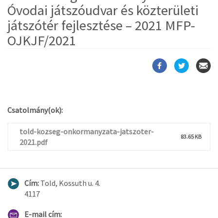
Óvodai játszóudvar és közterületi
játszótér fejlesztése – 2021 MFP-
OJKJF/2021
Csatolmány(ok):
told-kozseg-onkormanyzata-jatszoter-
83.65 KB
2021.pdf
Cím:
Told, Kossuth u. 4.
4117
E-mail cím: